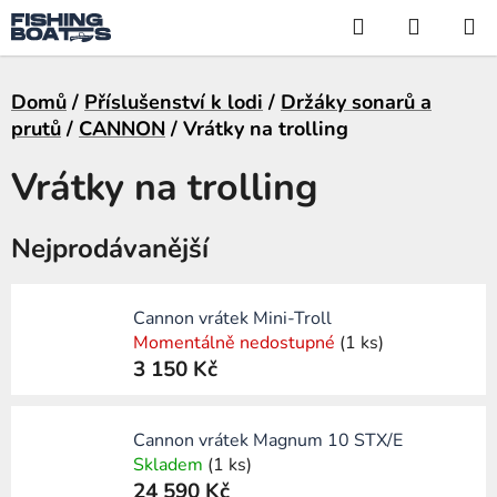
Přejít
Hledat
NÁKUP
na
KOŠÍK
obsah
Domů
/
Příslušenství k lodi
/
Držáky sonarů a
prutů
/
CANNON
/
Vrátky na trolling
Vrátky na trolling
Nejprodávanější
Cannon vrátek Mini-Troll
Momentálně nedostupné
(1 ks)
3 150 Kč
Cannon vrátek Magnum 10 STX/E
Skladem
(1 ks)
24 590 Kč