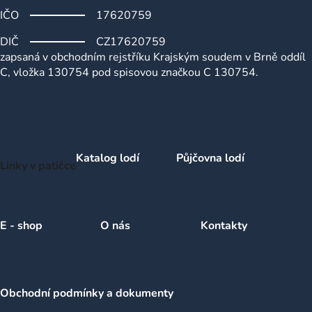
IČO
17620759
DIČ
CZ17620759
zapsaná v obchodním rejstříku Krajským soudem v Brně oddíl
C, vložka 130754 pod spisovou značkou C 130754.
Katalog lodí
Půjčovna lodí
Linky v patičce
E - shop
O nás
Kontakty
Obchodní podmínky a dokumenty