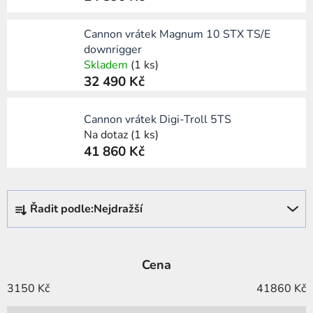
Cannon vrátek Magnum 10 STX TS/E
downrigger
Skladem
(1 ks)
32 490 Kč
Cannon vrátek Digi-Troll 5TS
Na dotaz
(1 ks)
41 860 Kč
Ř
Řadit podle:
Nejdražší
a
z
e
Cena
n
í
3150
Kč
41860
Kč
p