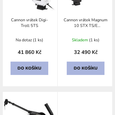
s
p
r
Cannon vrátek Digi-
Cannon vrátek Magnum
o
Troll 5TS
10 STX TS/E
d
downrigger
u
Na dotaz
(1 ks)
Skladem
(1 ks)
k
t
41 860 Kč
32 490 Kč
ů
DO KOŠÍKU
DO KOŠÍKU