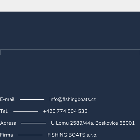
v
l
Z
á
á
d
p
a
a
c
t
í
p
í
r
v
k
y
v
ý
E-mail
info@fishingboats.cz
p
i
Tel.
+420 774 504 535
s
u
Adresa
U Lomu 2589/44a, Boskovice 68001
Firma
FISHING BOATS s.r.o.