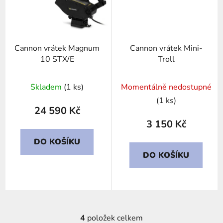
Cannon vrátek Magnum
Cannon vrátek Mini-
10 STX/E
Troll
Skladem
(1 ks)
Momentálně nedostupné
(1 ks)
24 590 Kč
3 150 Kč
DO KOŠÍKU
DO KOŠÍKU
4
položek celkem
O