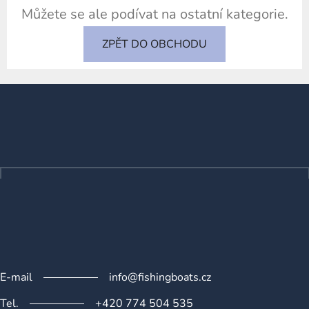
Můžete se ale podívat na ostatní kategorie.
ZPĚT DO OBCHODU
Z
á
p
a
t
í
E-mail
info@fishingboats.cz
Tel.
+420 774 504 535