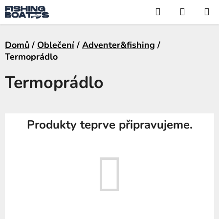
Přejít
Hledat
NÁKUP
na
KOŠÍK
obsah
Domů
/
Oblečení
/
Adventer&fishing
/
Termoprádlo
Termoprádlo
Produkty teprve připravujeme.