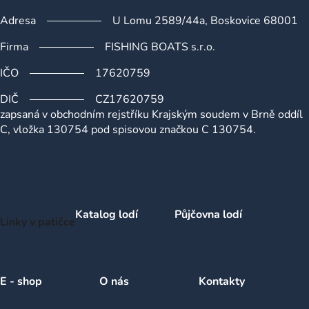
Adresa
U Lomu 2589/44a, Boskovice 68001
Firma
FISHING BOATS s.r.o.
IČO
17620759
DIČ
CZ17620759
zapsaná v obchodním rejstříku Krajským soudem v Brně oddíl
C, vložka 130754 pod spisovou značkou C 130754.
Katalog lodí
Půjčovna lodí
Linky v patičce
E - shop
O nás
Kontakty