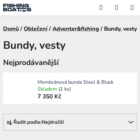
Přejít
Hledat
NÁKUP
na
KOŠÍK
obsah
Domů
/
Oblečení
/
Adventer&fishing
/
Bundy, vesty
Bundy, vesty
Nejprodávanější
Membránová bunda Steel & Black
Skladem
(1 ks)
7 350 Kč
Ř
Řadit podle:
Nejdražší
a
z