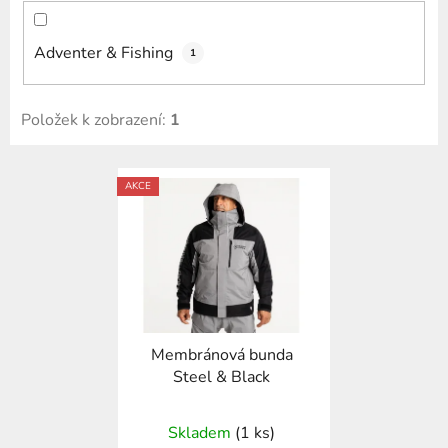
Adventer & Fishing
1
Položek k zobrazení:
1
V
AKCE
ý
p
i
s
p
r
Membránová bunda
o
Steel & Black
d
u
Skladem
(1 ks)
k