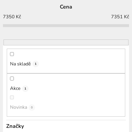
e
Cena
n
í
7350
Kč
7351
Kč
p
r
o
d
u
k
Na skladě
1
t
ů
Akce
1
Novinka
0
Značky