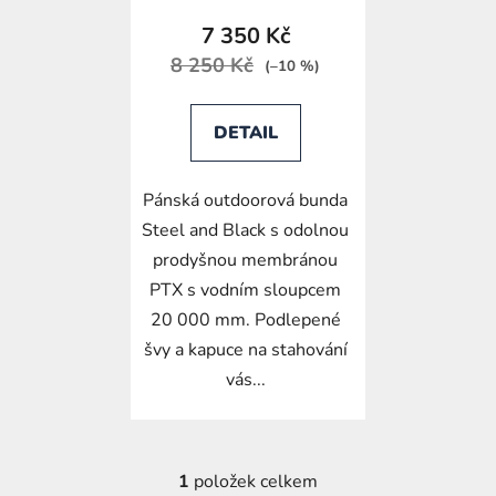
t
7 350 Kč
ů
8 250 Kč
(–10 %)
DETAIL
Pánská outdoorová bunda
Steel and Black s odolnou
prodyšnou membránou
PTX s vodním sloupcem
20 000 mm. Podlepené
švy a kapuce na stahování
vás...
1
položek celkem
O