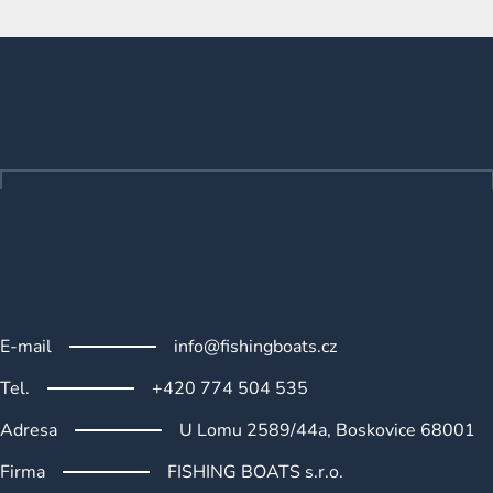
v
l
Z
á
á
d
p
a
a
c
t
í
p
í
r
v
k
y
v
ý
E-mail
info@fishingboats.cz
p
i
Tel.
+420 774 504 535
s
u
Adresa
U Lomu 2589/44a, Boskovice 68001
Firma
FISHING BOATS s.r.o.