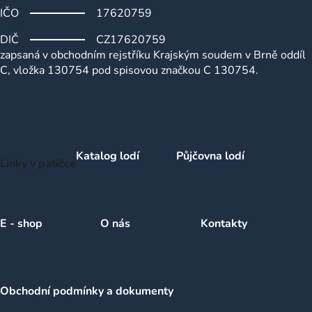
IČO
17620759
DIČ
CZ17620759
zapsaná v obchodním rejstříku Krajským soudem v Brně oddíl
C, vložka 130754 pod spisovou značkou C 130754.
Katalog lodí
Půjčovna lodí
Linky v patičce
E - shop
O nás
Kontakty
Obchodní podmínky a dokumenty