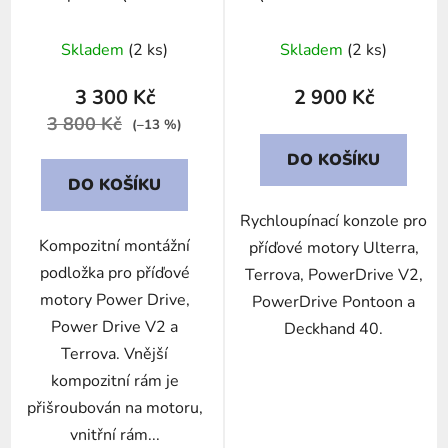
PD/AP
Skladem
(2 ks)
Skladem
(2 ks)
3 300 Kč
2 900 Kč
3 800 Kč
(–13 %)
DO KOŠÍKU
DO KOŠÍKU
Rychloupínací konzole pro
Kompozitní montážní
příďové motory Ulterra,
podložka pro příďové
Terrova, PowerDrive V2,
motory Power Drive,
PowerDrive Pontoon a
Power Drive V2 a
Deckhand 40.
Terrova. Vnější
kompozitní rám je
přišroubován na motoru,
vnitřní rám...