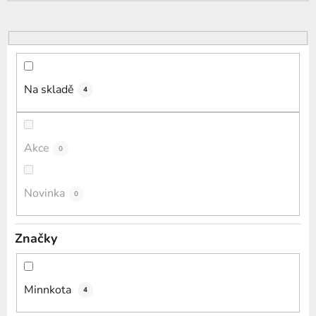
r
o
d
u
k
Na skladě
4
t
ů
Akce
0
Novinka
0
Značky
Minnkota
4