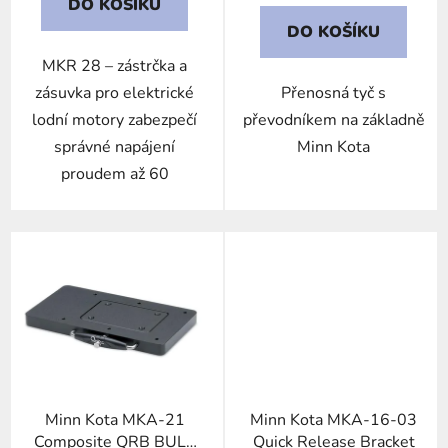
DO KOŠÍKU
DO KOŠÍKU
MKR 28 – zástrčka a
zásuvka pro elektrické
Přenosná tyč s
lodní motory zabezpečí
převodníkem na základně
správné napájení
Minn Kota
proudem až 60
Minn Kota MKA-21
Minn Kota MKA-16-03
Composite QRB BULK
Quick Release Bracket