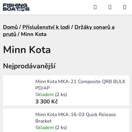
Přejít
Hledat
NÁKUP
na
KOŠÍK
obsah
Domů
/
Příslušenství k lodi
/
Držáky sonarů a
prutů
/
Minn Kota
Minn Kota
Nejprodávanější
Minn Kota MKA-21 Composite QRB BULK
PD/AP
Skladem
(2 ks)
3 300 Kč
Minn Kota MKA-16-03 Quick Release
Bracket
Skladem
(2 ks)