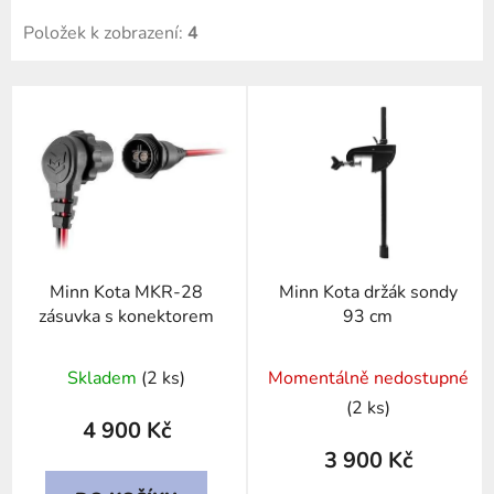
Položek k zobrazení:
4
V
ý
p
i
s
p
r
Minn Kota MKR-28
Minn Kota držák sondy
o
zásuvka s konektorem
93 cm
d
u
Skladem
(2 ks)
Momentálně nedostupné
k
t
(2 ks)
4 900 Kč
ů
3 900 Kč