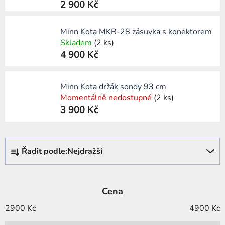
2 900 Kč
Minn Kota MKR-28 zásuvka s konektorem
Skladem
(2 ks)
4 900 Kč
Minn Kota držák sondy 93 cm
Momentálně nedostupné
(2 ks)
3 900 Kč
Ř
Řadit podle:
Nejdražší
a
z
e
Cena
n
í
2900
Kč
4900
Kč
p