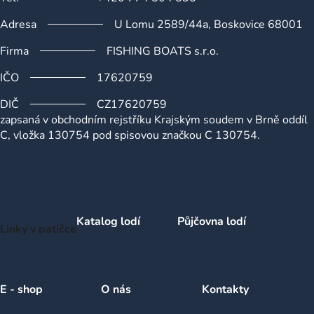
s
u
Adresa
U Lomu 2589/44a, Boskovice 68001
Firma
FISHING BOATS s.r.o.
IČO
17620759
DIČ
CZ17620759
zapsaná v obchodním rejstříku Krajským soudem v Brně oddíl
C, vložka 130754 pod spisovou značkou C 130754.
Katalog lodí
Půjčovna lodí
Linky v patičce
E - shop
O nás
Kontakty