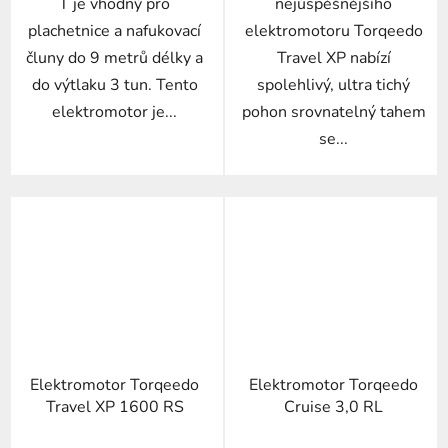
T je vhodný pro
nejúspěšnějšího
plachetnice a nafukovací
elektromotoru Torqeedo
čluny do 9 metrů délky a
Travel XP nabízí
do výtlaku 3 tun. Tento
spolehlivý, ultra tichý
elektromotor je...
pohon srovnatelný tahem
se...
Elektromotor Torqeedo
Elektromotor Torqeedo
Travel XP 1600 RS
Cruise 3,0 RL