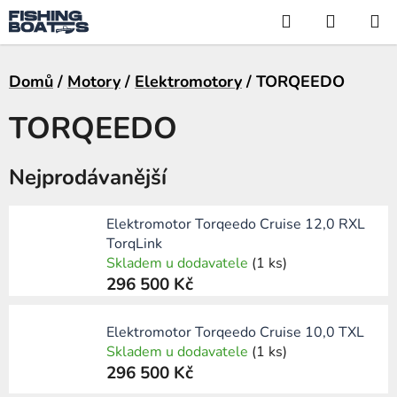
Přejít
Hledat
NÁKUP
na
KOŠÍK
obsah
Domů
/
Motory
/
Elektromotory
/
TORQEEDO
TORQEEDO
Nejprodávanější
Elektromotor Torqeedo Cruise 12,0 RXL
TorqLink
Skladem u dodavatele
(1 ks)
296 500 Kč
Elektromotor Torqeedo Cruise 10,0 TXL
Skladem u dodavatele
(1 ks)
296 500 Kč