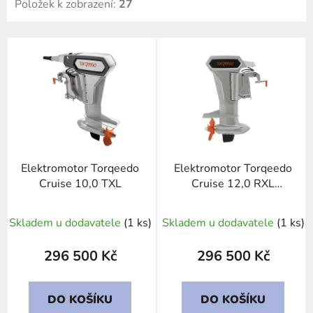
Položek k zobrazení:
27
V
ý
p
i
s
p
r
Elektromotor Torqeedo
Elektromotor Torqeedo
o
Cruise 10,0 TXL
Cruise 12,0 RXL
d
TorqLink
u
Skladem u dodavatele
(1 ks)
Skladem u dodavatele
(1 ks)
k
t
296 500 Kč
296 500 Kč
ů
DO KOŠÍKU
DO KOŠÍKU