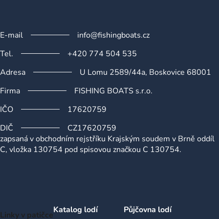
p
i
s
u
E-mail
info@fishingboats.cz
Tel.
+420 774 504 535
Adresa
U Lomu 2589/44a, Boskovice 68001
Firma
FISHING BOATS s.r.o.
IČO
17620759
DIČ
CZ17620759
zapsaná v obchodním rejstříku Krajským soudem v Brně oddíl
C, vložka 130754 pod spisovou značkou C 130754.
Katalog lodí
Půjčovna lodí
Linky v patičce