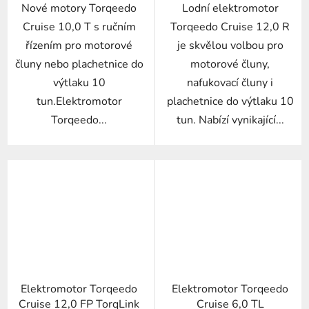
Nové motory Torqeedo
Lodní elektromotor
Cruise 10,0 T s ručním
Torqeedo Cruise 12,0 R
řízením pro motorové
je skvělou volbou pro
čluny nebo plachetnice do
motorové čluny,
výtlaku 10
nafukovací čluny i
tun.Elektromotor
plachetnice do výtlaku 10
Torqeedo...
tun. Nabízí vynikající...
Elektromotor Torqeedo
Elektromotor Torqeedo
Cruise 12,0 FP TorqLink
Cruise 6,0 TL