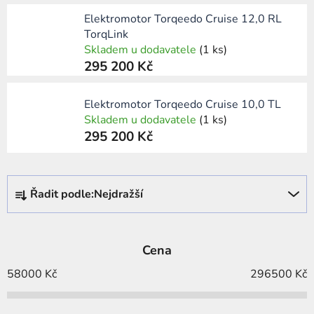
Elektromotor Torqeedo Cruise 12,0 RL
TorqLink
Skladem u dodavatele
(1 ks)
295 200 Kč
Elektromotor Torqeedo Cruise 10,0 TL
Skladem u dodavatele
(1 ks)
295 200 Kč
Ř
Řadit podle:
Nejdražší
a
z
e
Cena
n
í
58000
Kč
296500
Kč
p
r