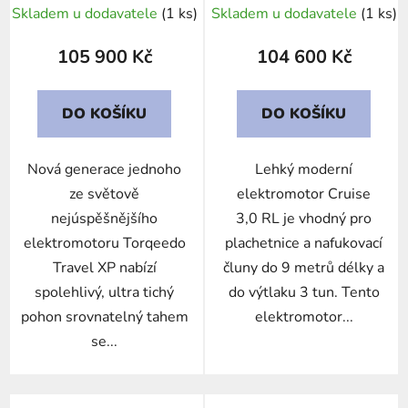
Skladem u dodavatele
(1 ks)
Skladem u dodavatele
(1 ks)
105 900 Kč
104 600 Kč
DO KOŠÍKU
DO KOŠÍKU
Nová generace jednoho
Lehký moderní
ze světově
elektromotor Cruise
nejúspěšnějšího
3,0 RL je vhodný pro
elektromotoru Torqeedo
plachetnice a nafukovací
Travel XP nabízí
čluny do 9 metrů délky a
spolehlivý, ultra tichý
do výtlaku 3 tun. Tento
pohon srovnatelný tahem
elektromotor...
se...