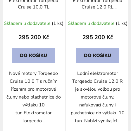
Elektromotor Torqeedo
Elektromotor Torqeedo
Cruise 10,0 TL
Cruise 12,0 RL
TorqLink
Skladem u dodavatele
(1 ks)
Skladem u dodavatele
(1 ks)
295 200 Kč
295 200 Kč
DO KOŠÍKU
DO KOŠÍKU
Nové motory Torqeedo
Lodní elektromotor
Cruise 10,0 T s ručním
Torqeedo Cruise 12,0 R
řízením pro motorové
je skvělou volbou pro
čluny nebo plachetnice do
motorové čluny,
výtlaku 10
nafukovací čluny i
tun.Elektromotor
plachetnice do výtlaku 10
Torqeedo...
tun. Nabízí vynikající...