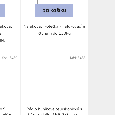
DO KOŠÍKU
fukovací
Nafukovací kolečka k nafukovacím
e
člunům do 130kg
N.
Kód:
3489
Kód:
3483
o 9
Pádlo hliníkové teleskopické s
0 mBar
hákem délka 156-230cm pr.