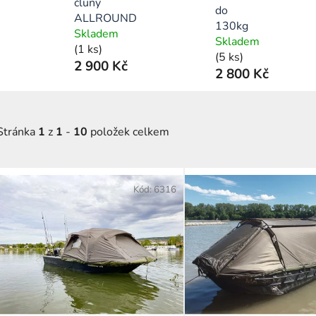
čluny
do
ALLROUNDMARIN
130kg
Skladem
Skladem
(1 ks)
(5 ks)
2 900 Kč
2 800 Kč
Stránka
1
z
1
-
10
položek celkem
V
ý
Kód:
6316
p
s
p
r
o