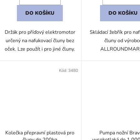
DO KOŠÍKU
DO KOŠÍKU
Držák pro příďový elektromotor
Skládací žebřík pro na
určený na nafukovací čluny bez
čluny od výrobc
oček. Lze použít i pro jiné čluny.
ALLROUNDMARI
Kód:
3480
Kolečka přepravní plastová pro
Pumpa nožní Brav
čluny do 200kg
vysokotlaká do 1 00