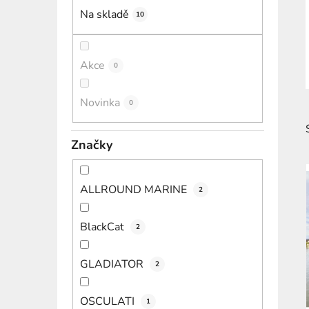
í
Na skladě
10
p
a
n
Akce
0
e
l
Novinka
0
Značky
ALLROUND MARINE
2
i
BlackCat
2
GLADIATOR
2
OSCULATI
1