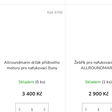
Kód:
6706
Allroundmarin držák příďového
Žebřík pro nafukovací
motoru pro nafukovací čluny
ALLROUNDMAR
Skladem
(5 ks)
Skladem
(1 ks)
3 400 Kč
2 900 Kč