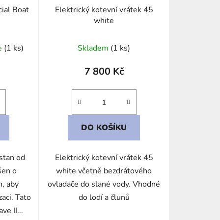
k
ial Boat
Elektrický kotevní vrátek 45
t
white
ů
e
(1 ks)
Skladem
(1 ks)
7 800 Kč
DO KOŠÍKU
stan od
Elektrický kotevní vrátek 45
šen o
white včetně bezdrátového
n, aby
ovladače do slané vody. Vhodné
aci. Tato
do lodí a člunů
e II...