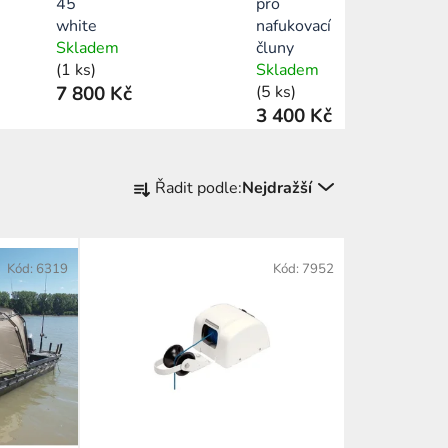
45
pro
white
nafukovací
Skladem
čluny
(1 ks)
Skladem
7 800 Kč
(5 ks)
3 400 Kč
Ř
Řadit podle:
Nejdražší
a
z
e
Kód:
6319
Kód:
7952
n
í
p
r
o
d
u