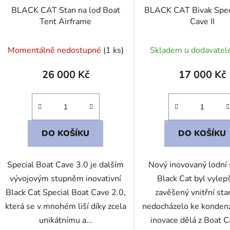
d
BLACK CAT Stan na loď Boat
BLACK CAT Bivak Spec
u
Tent Airframe
Cave II
k
t
Momentálně nedostupné
(1 ks)
Skladem u dodavatel
ů
26 000 Kč
17 000 Kč
DO KOŠÍKU
DO KOŠÍKU
Special Boat Cave 3.0 je dalším
Nový inovovaný lodní 
vývojovým stupněm inovativní
Black Cat byl vylep
Black Cat Special Boat Cave 2.0,
zavěšený vnitřní sta
která se v mnohém liší díky zcela
nedocházelo ke kondenz
unikátnímu a...
inovace dělá z Boat Cav