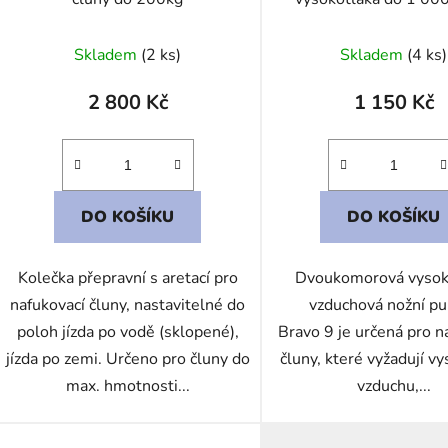
Skladem
(2 ks)
Skladem
(4 ks)
2 800 Kč
1 150 Kč
DO KOŠÍKU
DO KOŠÍKU
Kolečka přepravní s aretací pro
Dvoukomorová vysok
nafukovací čluny, nastavitelné do
vzduchová nožní p
poloh jízda po vodě (sklopené),
Bravo 9 je určená pro n
jízda po zemi. Určeno pro čluny do
čluny, které vyžadují vy
max. hmotnosti...
vzduchu,...