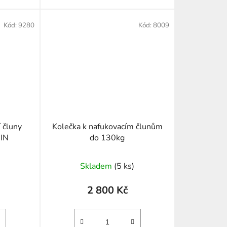
Kód:
9280
Kód:
8009
 čluny
Kolečka k nafukovacím člunům
IN
do 130kg
Skladem
(5 ks)
2 800 Kč