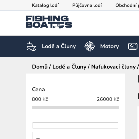
Přejít
Katalog lodí
Půjčovna lodí
Obchodní 
na
obsah
Lodě a Čluny
Motory
Domů
/
Lodě a Čluny
/
Nafukovací čluny
/
P
o
Cena
s
800
Kč
26000
Kč
t
r
a
n
n