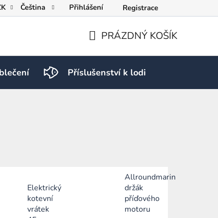
ZK
Čeština
Přihlášení
Registrace
PRÁZDNÝ KOŠÍK
NÁKUPNÍ
KOŠÍK
blečení
Příslušenství k lodi
PRO RY
Allroundmarin
Elektrický
držák
kotevní
příďového
vrátek
motoru