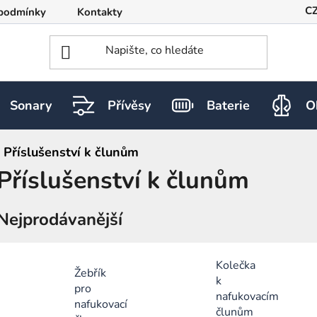
C
podmínky
Kontakty
Sonary
Přívěsy
Baterie
O
Příslušenství k člunům
Příslušenství k člunům
Nejprodávanější
Kolečka
Žebřík
k
pro
nafukovacím
nafukovací
člunům