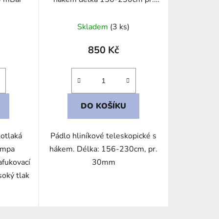
30mm
Skladem
(3 ks)
850 Kč
DO KOŠÍKU
otlaká
Pádlo hliníkové teleskopické s
umpa
hákem. Délka: 156-230cm, pr.
afukovací
30mm
soký tlak