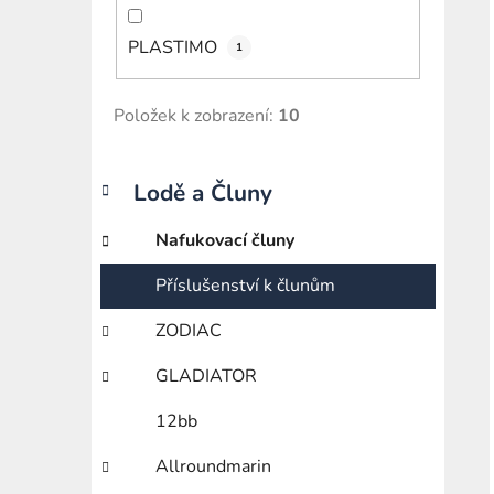
PLASTIMO
1
Položek k zobrazení:
10
K
Přeskočit
Lodě a Čluny
a
kategorie
t
Nafukovací čluny
e
g
Příslušenství k člunům
o
r
ZODIAC
i
e
GLADIATOR
12bb
Allroundmarin