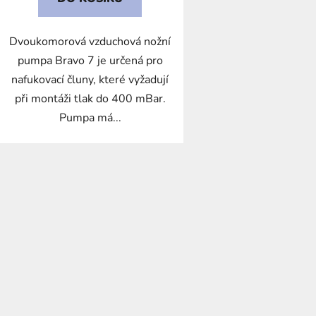
Dvoukomorová vzduchová nožní
pumpa Bravo 7 je určená pro
nafukovací čluny, které vyžadují
při montáži tlak do 400 mBar.
Pumpa má...
O
v
l
á
d
a
c
í
p
r