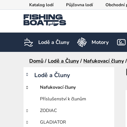
Přejít
Katalog lodí
Půjčovna lodí
Obchodní 
na
obsah
Lodě a Čluny
Motory
Domů
/
Lodě a Čluny
/
Nafukovací čluny
/
P
K
Přeskočit
Lodě a Čluny
a
kategorie
o
t
s
Nafukovací čluny
e
t
g
r
Příslušenství k člunům
o
a
r
ZODIAC
i
n
e
n
GLADIATOR