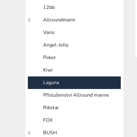
í
12bb
p
a
Allroundmarin
n
Vario
e
l
Angel-Jolly
Poker
Kiwi
Laguna
Příslušenství Allround marine
Ribstar
FOX
BUSH