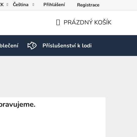
ZK
Čeština
Přihlášení
Registrace
PRÁZDNÝ KOŠÍK
NÁKUPNÍ
KOŠÍK
blečení
Příslušenství k lodi
PRO RY
pravujeme.