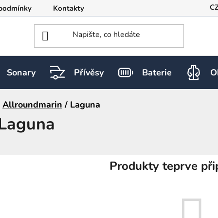
C
podmínky
Kontakty
Sonary
Přívěsy
Baterie
O
Allroundmarin
/
Laguna
Laguna
Produkty teprve při