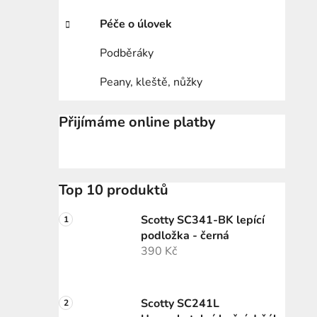
Péče o úlovek
Podběráky
Peany, kleště, nůžky
Přijímáme online platby
Top 10 produktů
Scotty SC341-BK lepící
podložka - černá
390 Kč
Scotty SC241L