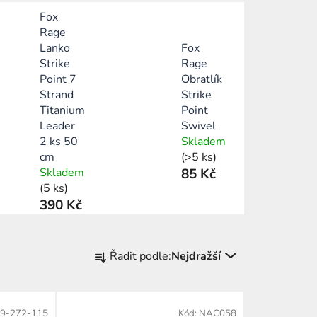
Fox
Rage
Lanko
Fox
Strike
Rage
Point 7
Obratlík
Strand
Strike
Titanium
Point
Leader
Swivel
2 ks 50
Skladem
cm
(>5 ks)
Skladem
85 Kč
(5 ks)
390 Kč
Ř
Řadit podle:
Nejdražší
a
z
e
9-272-115
Kód:
NAC058