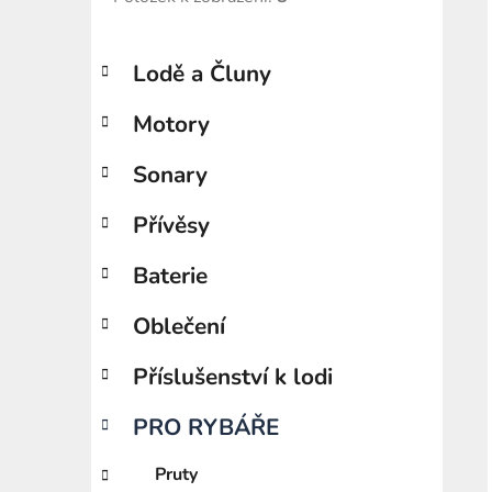
K
i
Přeskočit
Lodě a Čluny
a
kategorie
t
Motory
e
g
o
Sonary
r
i
Přívěsy
e
Baterie
Oblečení
Příslušenství k lodi
PRO RYBÁŘE
Pruty