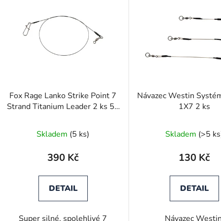
ý
p
s
p
r
o
d
Fox Rage Lanko Strike Point 7
Návazec Westin Systém
u
Strand Titanium Leader 2 ks 50
1X7 2 ks
k
cm
t
Skladem
(5 ks)
Skladem
(>5 ks
ů
390 Kč
130 Kč
DETAIL
DETAIL
Super silné, spolehlivé 7
Návazec Westi