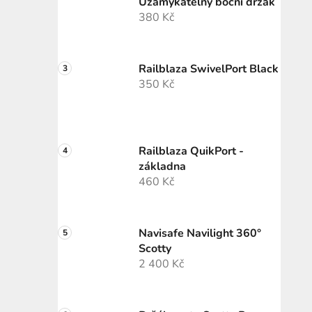
Uzamykatelný boční držák
380 Kč
Railblaza SwivelPort Black
350 Kč
Railblaza QuikPort -
základna
460 Kč
Navisafe Navilight 360°
Scotty
2 400 Kč