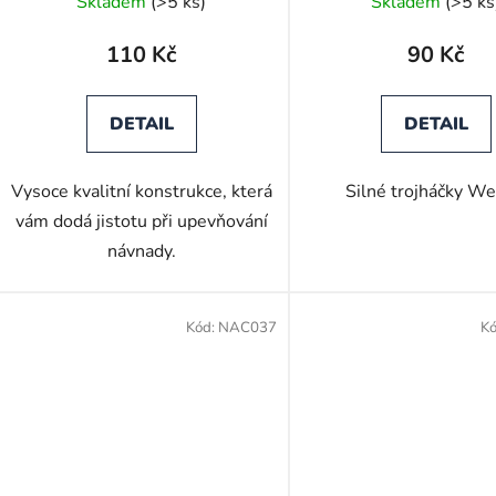
Skladem
(>5 ks)
Skladem
(>5 ks
110 Kč
90 Kč
DETAIL
DETAIL
Vysoce kvalitní konstrukce, která
Silné trojháčky We
vám dodá jistotu při upevňování
návnady.
Kód:
NAC037
K