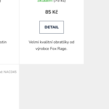
)
Skladem
(>5 ks)
85 Kč
DETAIL
stin
Velmi kvalitní obratlíky od
výrobce Fox Rage.
ód:
NAC045