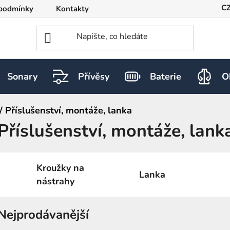
C
podmínky
Kontakty
Sonary
Přívěsy
Baterie
O
/
Příslušenství, montáže, lanka
Příslušenství, montáže, lank
Kroužky na
Lanka
nástrahy
Nejprodávanější