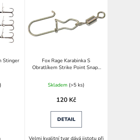
n
í
p
r
o
d
u
k
 Stinger
Fox Rage Karabinka S
t
Obratlíkem Strike Point Snaps
ů
Swivel
)
Skladem
(>5 ks)
120 Kč
DETAIL
n
Velmi kvalitní tvar dává jistotu při