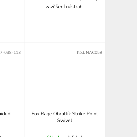
zavěšení nástrah.
7-038-113
Kód:
NAC059
aided
Fox Rage Obratlík Strike Point
Swivel