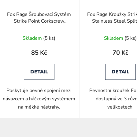
Fox Rage Šroubovací Systém
Fox Rage Kroužky Stri
Strike Point Corkscrew
Stainless Steel Spli
Attachment
Skladem
(5 ks)
Skladem
(5 ks)
85 Kč
70 Kč
DETAIL
DETAIL
Poskytuje pevné spojení mezi
Pevnostní kroužek F
návazcem a háčkovým systémem
dostupný ve 3 růz
na měkké nástrahy.
velikostech.
O
v