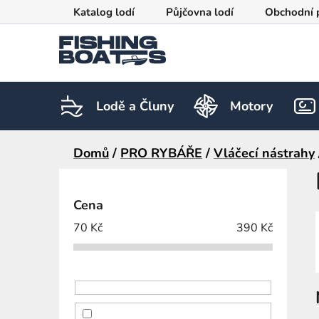
Přejít
Katalog lodí
Půjčovna lodí
Obchodní 
na
obsah
Lodě a Čluny
Motory
Domů
/
PRO RYBÁŘE
/
Vláčecí nástrahy
P
o
Cena
s
70
Kč
390
Kč
t
r
a
n
n