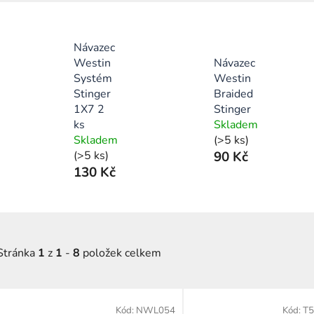
Návazec
Westin
Návazec
Systém
Westin
Stinger
Braided
1X7 2
Stinger
ks
Skladem
Skladem
(>5 ks)
(>5 ks)
90 Kč
130 Kč
Stránka
1
z
1
-
8
položek celkem
V
Kód:
NWL054
Kód:
T5