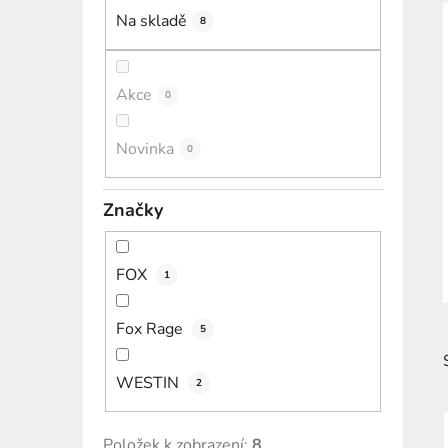
í
Na skladě
8
p
a
n
Akce
0
e
l
Novinka
0
Značky
FOX
1
Fox Rage
5
WESTIN
2
Položek k zobrazení:
8