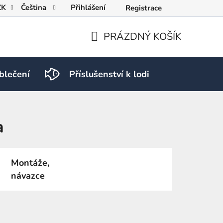
ZK
Čeština
Přihlášení
Registrace
PRÁZDNÝ KOŠÍK
NÁKUPNÍ
KOŠÍK
blečení
Příslušenství k lodi
PRO RY
a
Montáže,
návazce