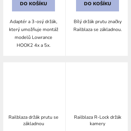
DO KOŠÍKU
DO KOŠÍKU
Adaptér a 3-osý držák,
Bílý držák prutu značky
který umožňuje montáž
Railblaza se základnou.
modelů Lowrance
HOOK2 4x a 5x.
Railblaza držák prutu se
Railblaza R-Lock držák
základnou
kamery