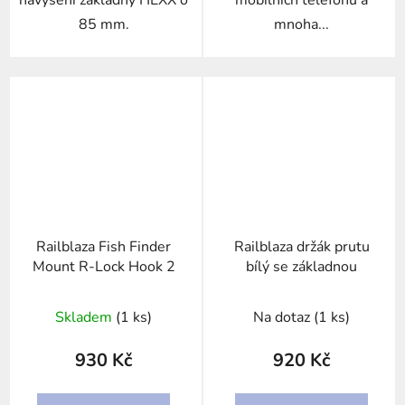
navýšení základny HEXX o
mobilních telefonů a
85 mm.
mnoha...
Railblaza Fish Finder
Railblaza držák prutu
Mount R-Lock Hook 2
bílý se základnou
Skladem
(1 ks)
Na dotaz
(1 ks)
930 Kč
920 Kč