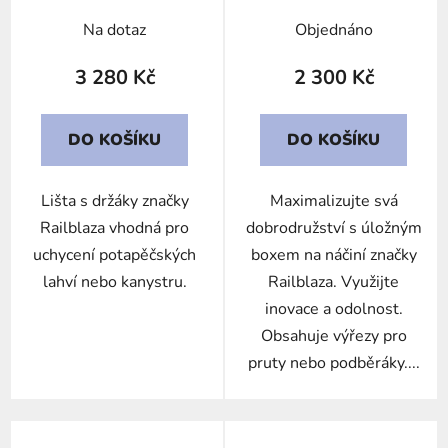
Na dotaz
Objednáno
3 280 Kč
2 300 Kč
DO KOŠÍKU
DO KOŠÍKU
Lišta s držáky značky
Maximalizujte svá
Railblaza vhodná pro
dobrodružství s úložným
uchycení potapěčských
boxem na náčiní značky
lahví nebo kanystru.
Railblaza. Využijte
inovace a odolnost.
Obsahuje výřezy pro
pruty nebo podběráky....