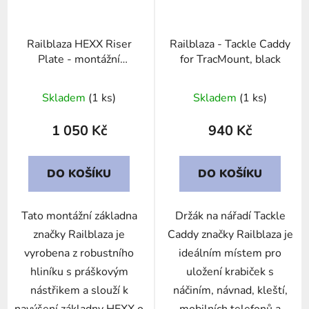
Railblaza HEXX Riser
Railblaza - Tackle Caddy
Plate - montážní
for TracMount, black
základna
Skladem
(1 ks)
Skladem
(1 ks)
1 050 Kč
940 Kč
DO KOŠÍKU
DO KOŠÍKU
Tato montážní základna
Držák na nářadí Tackle
značky Railblaza je
Caddy značky Railblaza je
vyrobena z robustního
ideálním místem pro
hliníku s práškovým
uložení krabiček s
nástřikem a slouží k
náčiním, návnad, kleští,