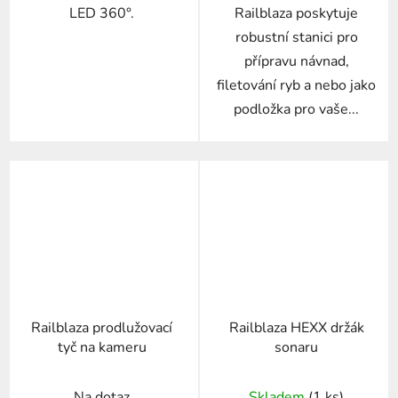
LED 360°.
Railblaza poskytuje
robustní stanici pro
přípravu návnad,
filetování ryb a nebo jako
podložka pro vaše...
Railblaza prodlužovací
Railblaza HEXX držák
tyč na kameru
sonaru
Na dotaz
Skladem
(1 ks)