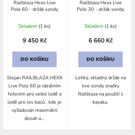
Railblaza Hexx Live
Railblaza Hexx Live
o
Pole 60 - držák sondy
Pole 30 - držák sondy
d
u
Skladem
(1 ks)
Skladem
(1 ks)
k
t
9 450 Kč
6 660 Kč
ů
DO KOŠÍKU
DO KOŠÍKU
Stojan RAILBLAZA HEXX
Lehký, skladný držák na
Live Pole 60 je ideálním
live sondy značky
řešením pro velké lodě a
Railblaza na použití z
lodě pro lov basů , kde je
kayaku.
vyžadován maximální
dosah a...