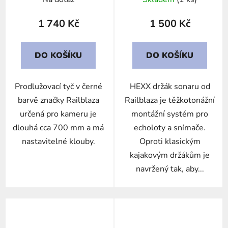
1 740 Kč
1 500 Kč
DO KOŠÍKU
DO KOŠÍKU
Prodlužovací tyč v černé
HEXX držák sonaru od
barvě značky Railblaza
Railblaza je těžkotonážní
určená pro kameru je
montážní systém pro
dlouhá cca 700 mm a má
echoloty a snímače.
nastavitelné klouby.
Oproti klasickým
kajakovým držákům je
navržený tak, aby...