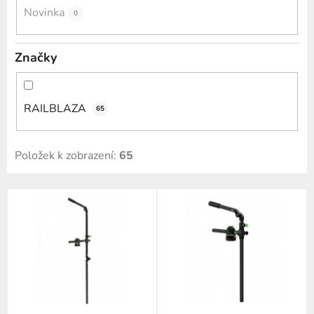
Novinka
0
Značky
RAILBLAZA
65
Položek k zobrazení:
65
V
ý
p
i
s
p
r