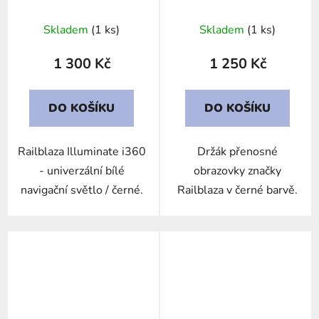
Nav Light / Black
Skladem
(1 ks)
Skladem
(1 ks)
1 300 Kč
1 250 Kč
DO KOŠÍKU
DO KOŠÍKU
Railblaza Illuminate i360
Držák přenosné
- univerzální bílé
obrazovky značky
navigační světlo / černé.
Railblaza v černé barvě.