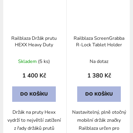
Railblaza Držák prutu
Railblaza ScreenGrabba
HEXX Heavy Duty
R-Lock Tablet Holder
Skladem
(5 ks)
Na dotaz
1 400 Kč
1 380 Kč
DO KOŠÍKU
DO KOŠÍKU
Držák na pruty Hexx
Nastavitelný, plně otočný
vydrží to největší zatížení
mobilní držák značky
z řady držáků prutů
Railblaza určen pro