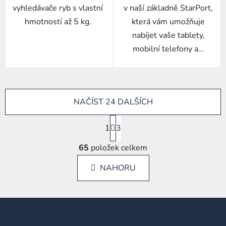
vyhledávače ryb s vlastní
v naší základně StarPort,
hmotností až 5 kg.
která vám umožňuje
nabíjet vaše tablety,
mobilní telefony a...
NAČÍST 24 DALŠÍCH
S
1
t
3
r
O
á
65
položek celkem
v
n
l
k
NAHORU
á
o
d
v
a
á
Z
c
n
á
í
í