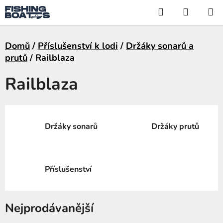
Přejít
Hledat
NÁKUP
na
KOŠÍK
obsah
Domů
/
Příslušenství k lodi
/
Držáky sonarů a
prutů
/
Railblaza
Railblaza
Držáky sonarů
Držáky prutů
Příslušenství
Nejprodávanější