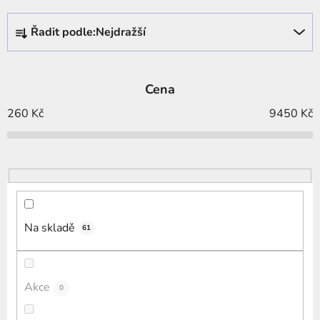
Ř
Řadit podle:
Nejdražší
a
z
e
Cena
n
í
260
Kč
9450
Kč
p
r
o
d
u
k
Na skladě
61
t
ů
Akce
0