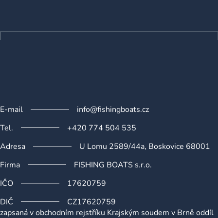
p
p
r
a
v
t
k
í
y
v
ý
p
i
s
u
E-mail
info@fishingboats.cz
Tel.
+420 774 504 535
Adresa
U Lomu 2589/44a, Boskovice 68001
Firma
FISHING BOATS s.r.o.
IČO
17620759
DIČ
CZ17620759
zapsaná v obchodním rejstříku Krajským soudem v Brně oddíl