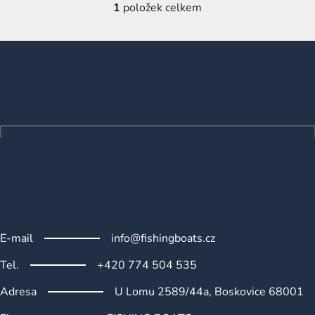
1
položek celkem
O
v
l
Z
á
á
d
p
a
a
c
t
í
p
í
r
v
k
y
v
ý
E-mail
info@fishingboats.cz
p
i
Tel.
+420 774 504 535
s
u
Adresa
U Lomu 2589/44a, Boskovice 68001