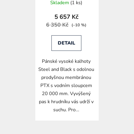
Skladem
(1 ks)
k
t
5 657 Kč
ů
6 350 Kč
(–10 %)
DETAIL
Pánské vysoké kalhoty
Steel and Black s odolnou
prodyšnou membránou
PTX s vodním sloupcem
20 000 mm. Vyvýšený
pas k hrudníku vás udrží v
suchu. Pro...