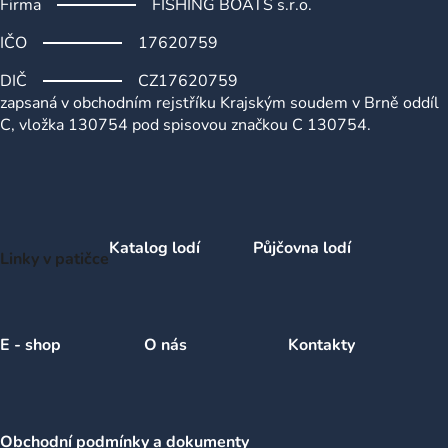
Firma
FISHING BOATS s.r.o.
IČO
17620759
DIČ
CZ17620759
zapsaná v obchodním rejstříku Krajským soudem v Brně oddíl
C, vložka 130754 pod spisovou značkou C 130754.
Katalog lodí
Půjčovna lodí
Linky v patičce
E - shop
O nás
Kontakty
Obchodní podmínky a dokumenty