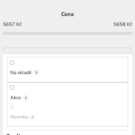
z
e
Cena
n
í
5657
Kč
5658
Kč
p
r
o
d
u
k
Na skladě
1
t
ů
Akce
1
Novinka
0