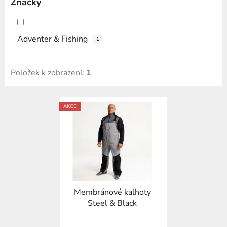
Značky
Adventer & Fishing
1
Položek k zobrazení:
1
V
AKCE
ý
p
i
s
p
r
Membránové kalhoty
o
Steel & Black
d
u