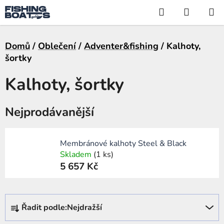
Přejít
Hledat
NÁKUP
na
KOŠÍK
obsah
Domů
/
Oblečení
/
Adventer&fishing
/
Kalhoty,
šortky
Kalhoty, šortky
Nejprodávanější
Membránové kalhoty Steel & Black
Skladem
(1 ks)
5 657 Kč
Ř
Řadit podle:
Nejdražší
a