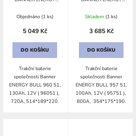
BULL 960 51, 130Ah,
BULL 957 51, 100Ah,
12V
12V
Objednáno
(1 ks)
Skladem
(1 ks)
5 049 Kč
3 685 Kč
DO KOŠÍKU
DO KOŠÍKU
Trakční baterie
Trakční baterie
společnosti Banner
společnosti Banner
ENERGY BULL 960 51,
ENERGY BULL 957 51,
130Ah, 12V ( 96051 ),
100Ah, 12V ( 95751 ),
720A, 514*189*220.
800A, 354*175*190.