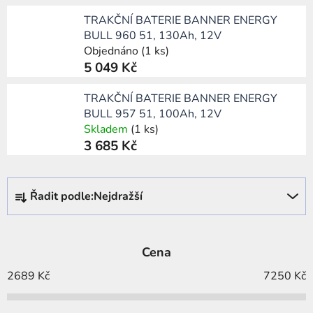
TRAKČNÍ BATERIE BANNER ENERGY
BULL 960 51, 130Ah, 12V
Objednáno
(1 ks)
5 049 Kč
TRAKČNÍ BATERIE BANNER ENERGY
BULL 957 51, 100Ah, 12V
Skladem
(1 ks)
3 685 Kč
Ř
Řadit podle:
Nejdražší
a
z
e
Cena
n
í
2689
Kč
7250
Kč
p