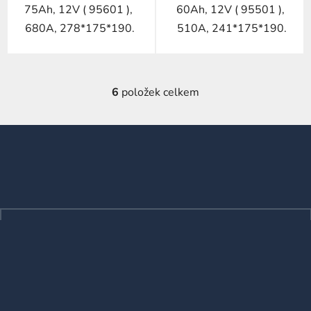
75Ah, 12V ( 95601 ),
60Ah, 12V ( 95501 ),
680A, 278*175*190.
510A, 241*175*190.
6
položek celkem
O
v
l
Z
á
á
d
p
a
a
c
t
í
p
í
r
v
k
y
v