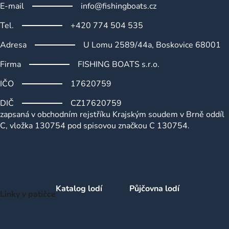
ý
E-mail
info@fishingboats.cz
p
i
Tel.
+420 774 504 535
s
u
Adresa
U Lomu 2589/44a, Boskovice 68001
Firma
FISHING BOATS s.r.o.
IČO
17620759
DIČ
CZ17620759
zapsaná v obchodním rejstříku Krajským soudem v Brně oddíl
C, vložka 130754 pod spisovou značkou C 130754.
Katalog lodí
Půjčovna lodí
Linky v patičce