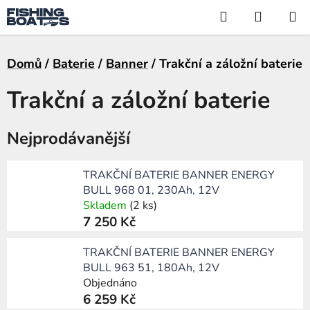
Přejít
Hledat
NÁKUP
na
KOŠÍK
obsah
Domů
/
Baterie
/
Banner
/
Trakční a záložní baterie
Trakční a záložní baterie
Nejprodávanější
TRAKČNÍ BATERIE BANNER ENERGY
BULL 968 01, 230Ah, 12V
Skladem
(2 ks)
7 250 Kč
TRAKČNÍ BATERIE BANNER ENERGY
BULL 963 51, 180Ah, 12V
Objednáno
6 259 Kč