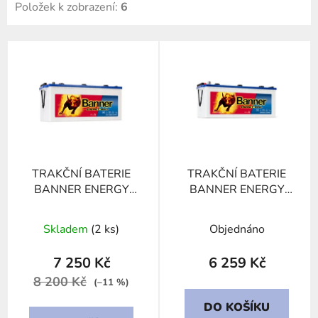
Položek k zobrazení:
6
V
ý
p
i
s
p
r
TRAKČNÍ BATERIE
TRAKČNÍ BATERIE
o
BANNER ENERGY
BANNER ENERGY
d
BULL 968 01, 230Ah,
BULL 963 51, 180Ah,
u
12V
12V
Skladem
(2 ks)
Objednáno
k
t
7 250 Kč
6 259 Kč
ů
8 200 Kč
(–11 %)
DO KOŠÍKU