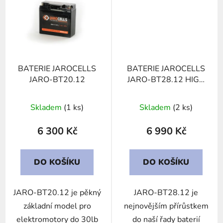
BATERIE JAROCELLS
BATERIE JAROCELLS
JARO-BT20.12
JARO-BT28.12 HIGH
CAPACITY
Skladem
(1 ks)
Skladem
(2 ks)
6 300 Kč
6 990 Kč
DO KOŠÍKU
DO KOŠÍKU
JARO-BT20.12 je pěkný
JARO-BT28.12 je
základní model pro
nejnovějším přírůstkem
elektromotory do 30lb
do naší řady baterií