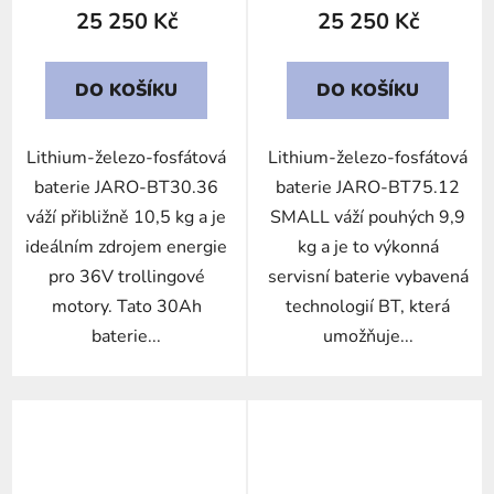
25 250 Kč
25 250 Kč
DO KOŠÍKU
DO KOŠÍKU
Lithium-železo-fosfátová
Lithium-železo-fosfátová
baterie JARO-BT30.36
baterie JARO-BT75.12
váží přibližně 10,5 kg a je
SMALL váží pouhých 9,9
ideálním zdrojem energie
kg a je to výkonná
pro 36V trollingové
servisní baterie vybavená
motory. Tato 30Ah
technologií BT, která
baterie...
umožňuje...