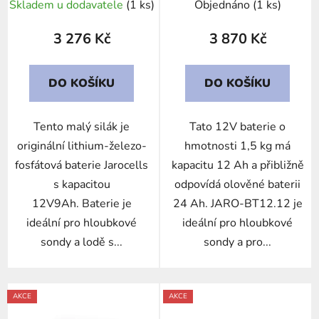
Skladem u dodavatele
(1 ks)
Objednáno
(1 ks)
k
t
3 276 Kč
3 870 Kč
ů
DO KOŠÍKU
DO KOŠÍKU
Tento malý silák je
Tato 12V baterie o
originální lithium-železo-
hmotnosti 1,5 kg má
fosfátová baterie Jarocells
kapacitu 12 Ah a přibližně
s kapacitou
odpovídá olověné baterii
12V9Ah. Baterie je
24 Ah. JARO-BT12.12 je
ideální pro hloubkové
ideální pro hloubkové
sondy a lodě s...
sondy a pro...
AKCE
AKCE