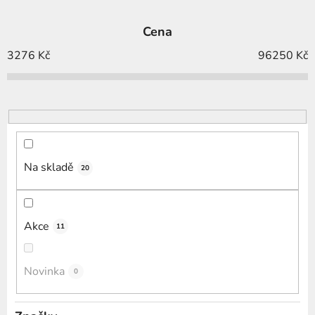
z
e
Cena
n
í
3276
Kč
96250
Kč
p
r
o
d
u
k
Na skladě
20
t
ů
Akce
11
Novinka
0