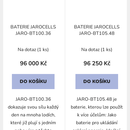
BATERIE JAROCELLS
BATERIE JAROCELLS
JARO-BT100.36
JARO-BT105.48
Na dotaz
(1 ks)
Na dotaz
(1 ks)
96 000 Kč
96 250 Kč
DO KOŠÍKU
DO KOŠÍKU
JARO-BT100.36
JARO-BT105.48 je
dokazuje svou sílu každý
baterie, kterou lze použít
den na mnoha lodích,
k více účelům: Jako
které již plují s jedním
baterie pro ukládání