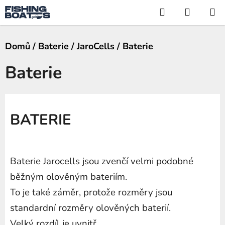
Přejít
Hledat
NÁKUP
na
KOŠÍK
obsah
Domů
/
Baterie
/
JaroCells
/
Baterie
Baterie
BATERIE
Baterie Jarocells jsou zvenčí velmi podobné
běžným olověným bateriím.
To je také záměr, protože rozměry jsou
standardní rozměry olověných baterií.
Velký rozdíl je uvnitř.