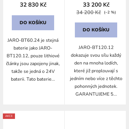
32 830 Kč
33 200 Kč
34 200 Kč
(–2 %)
DO KOŠÍKU
DO KOŠÍKU
JARO-BT60.24 je stejná
JARO-BT120.12
baterie jako JARO-
dokazuje svou sílu každý
BT120.12, pouze lithiové
den na mnoha lodích,
články jsou zapojeny jinak,
které již proplouvají s
takže se jedná o 24V
jedním nebo více z těchto
baterii. Tato baterie...
pohonných jednotek.
GARANTUJEME 5...
AKCE