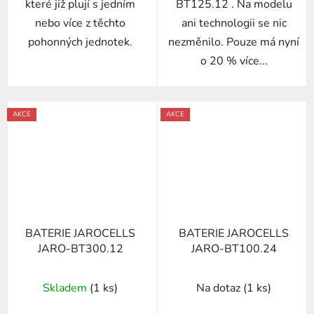
které již plují s jedním
BT125.12 . Na modelu
nebo více z těchto
ani technologii se nic
pohonných jednotek.
nezměnilo. Pouze má nyní
o 20 % více...
AKCE
AKCE
BATERIE JAROCELLS
BATERIE JAROCELLS
JARO-BT300.12
JARO-BT100.24
Skladem
(1 ks)
Na dotaz
(1 ks)