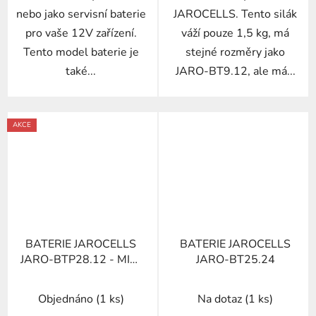
nebo jako servisní baterie
JAROCELLS. Tento silák
pro vaše 12V zařízení.
váží pouze 1,5 kg, má
Tento model baterie je
stejné rozměry jako
také...
JARO-BT9.12, ale má...
AKCE
BATERIE JAROCELLS
BATERIE JAROCELLS
JARO-BTP28.12 - MINI
JARO-BT25.24
LI-ON PORTABLE
Objednáno
(1 ks)
Na dotaz
(1 ks)