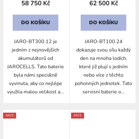
58 750 Kč
62 500 Kč
DO KOŠÍKU
DO KOŠÍKU
JARO-BT300.12 je
JARO-BT100.24
jedním z nejnovějších
dokazuje svou sílu každý
akumulátorů od
den na mnoha lodích,
JAROCELLS. Tato baterie
které již plují s jedním
byla námi speciálně
nebo více z těchto
vyvinuta, aby co nejlépe
pohonných jednotek. Tato
využila malou velikost a...
servisní baterie o...
AKCE
AKCE