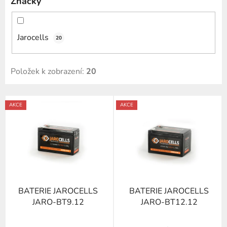
Značky
Jarocells
20
Položek k zobrazení:
20
V
AKCE
AKCE
ý
p
i
s
p
r
BATERIE JAROCELLS
BATERIE JAROCELLS
o
JARO-BT9.12
JARO-BT12.12
d
u