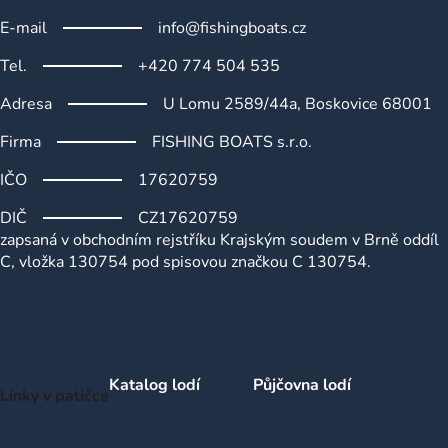
ý
E-mail
info@fishingboats.cz
p
i
Tel.
+420 774 504 535
s
u
Adresa
U Lomu 2589/44a, Boskovice 68001
Firma
FISHING BOATS s.r.o.
IČO
17620759
DIČ
CZ17620759
zapsaná v obchodním rejstříku Krajským soudem v Brně oddíl
C, vložka 130754 pod spisovou značkou C 130754.
Katalog lodí
Půjčovna lodí
Linky v patičce