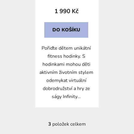
1 990 Kč
DO KOŠÍKU
Pořiďte dětem unikátní
fitness hodinky. S
hodinkami mohou děti
aktivním životním stylem
odemykat virtuální
dobrodružství a hry ze
ságy Infinity...
3
položek celkem
O
v