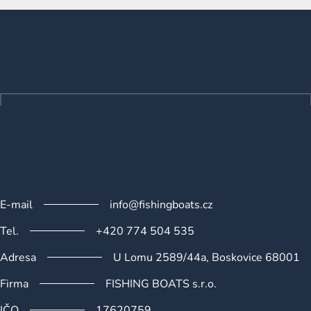
l
Z
á
á
d
p
a
a
c
t
í
p
í
r
v
k
y
v
ý
E-mail
info@fishingboats.cz
p
i
Tel.
+420 774 504 535
s
u
Adresa
U Lomu 2589/44a, Boskovice 68001
Firma
FISHING BOATS s.r.o.
IČO
17620759