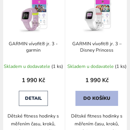
ý
p
i
s
p
r
GARMIN vívofit® jr. 3 -
GARMIN vívofit® jr. 3 –
o
garmin
Disney Princess
d
u
Skladem u dodavatele
(1 ks)
Skladem u dodavatele
(1 ks)
k
t
1 990 Kč
1 990 Kč
ů
DETAIL
DO KOŠÍKU
Dětské fitness hodinky s
Dětské fitness hodinky s
měřením času, kroků,
měřením času, kroků,