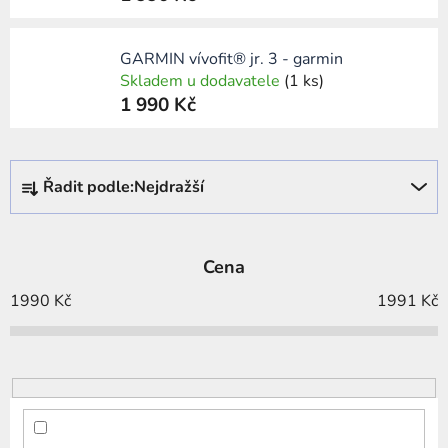
GARMIN vívofit® jr. 3 - garmin
Skladem u dodavatele
(1 ks)
1 990 Kč
Ř
Řadit podle:
Nejdražší
a
z
e
Cena
n
í
1990
Kč
1991
Kč
p
r
o
d
u