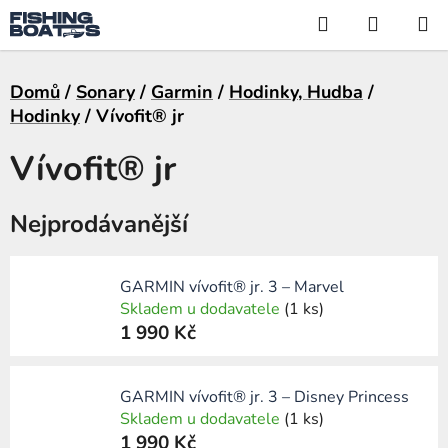
Přejít
Hledat
NÁKUP
na
KOŠÍK
obsah
Domů
/
Sonary
/
Garmin
/
Hodinky, Hudba
/
Hodinky
/
Vívofit® jr
Vívofit® jr
Nejprodávanější
GARMIN vívofit® jr. 3 – Marvel
Skladem u dodavatele
(1 ks)
1 990 Kč
GARMIN vívofit® jr. 3 – Disney Princess
Skladem u dodavatele
(1 ks)
1 990 Kč