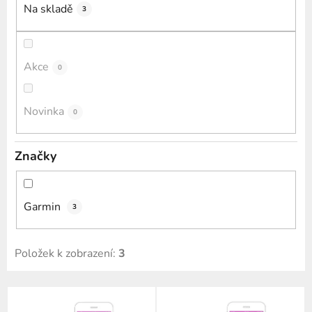
k
Na skladě
3
t
ů
Akce
0
Novinka
0
Značky
Garmin
3
Položek k zobrazení:
3
V