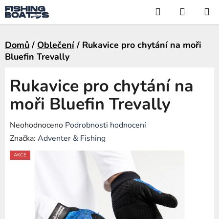
Přejít
Hledat
NÁKUP
na
KOŠÍK
obsah
Domů
/
Oblečení
/
Rukavice pro chytání na moři
Bluefin Trevally
Rukavice pro chytání na
moři Bluefin Trevally
Průměrné
Neohodnoceno
Podrobnosti hodnocení
hodnocení
Značka:
Adventer & Fishing
produktu
AKCE
je
0,0
z
5
hvězdiček.