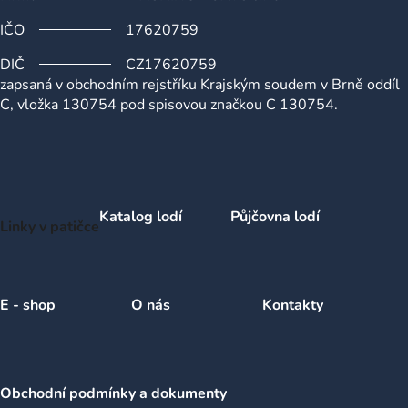
IČO
17620759
DIČ
CZ17620759
zapsaná v obchodním rejstříku Krajským soudem v Brně oddíl
C, vložka 130754 pod spisovou značkou C 130754.
Katalog lodí
Půjčovna lodí
Linky v patičce
E - shop
O nás
Kontakty
Obchodní podmínky a dokumenty