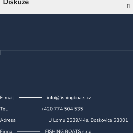
Diskuze
Z
á
p
a
t
í
E-mail
info@fishingboats.cz
Tel.
+420 774 504 535
Adresa
U Lomu 2589/44a, Boskovice 68001
Firma
FISHING BOATS s.r.o.