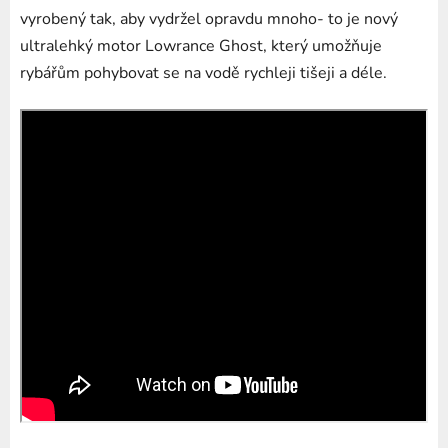
vyrobený tak, aby vydržel opravdu mnoho- to je nový
ultralehký motor Lowrance Ghost, který umožňuje
rybářům pohybovat se na vodě rychleji tišeji a déle.