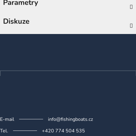
Parametry
Diskuze
Z
á
p
a
t
í
E-mail
info@fishingboats.cz
Tel.
+420 774 504 535