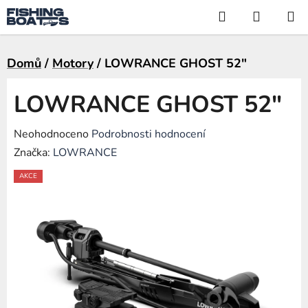
Přejít
Hledat
NÁKUP
na
KOŠÍK
obsah
Domů
/
Motory
/
LOWRANCE GHOST 52"
LOWRANCE GHOST 52"
Průměrné
Neohodnoceno
Podrobnosti hodnocení
hodnocení
Značka:
LOWRANCE
produktu
AKCE
je
0,0
z
5
hvězdiček.