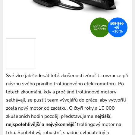
108 350
DOPRAVA
KČ
ZDARMA
–10 %
Své více jak šedesátileté zkušenosti zúročil Lowrance při
návrhu svého prvního trollingového elektromotoru. Po
letech zkoumání, kdy a proč jiné trollingové motory
selhávají, se pustil team vývojářů do práce, aby vytvořili
zcela nový motor od začátku. O čtyři roky a 10 000
zkušebních hodin později představujeme
nejtišší,
nejspolehlivější a nejvýkonnější
trollingový motor na
trhu. Spolehlivý, robustní, snadno ovladatelný a