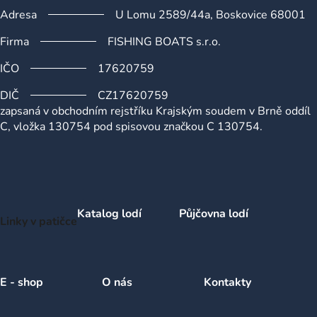
Adresa
U Lomu 2589/44a, Boskovice 68001
Firma
FISHING BOATS s.r.o.
IČO
17620759
DIČ
CZ17620759
zapsaná v obchodním rejstříku Krajským soudem v Brně oddíl
C, vložka 130754 pod spisovou značkou C 130754.
Katalog lodí
Půjčovna lodí
Linky v patičce
E - shop
O nás
Kontakty