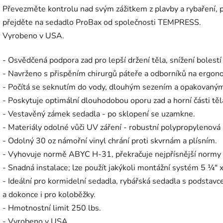
Převezměte kontrolu nad svým zážitkem z plavby a rybaření,
přejděte na sedadlo ProBax od společnosti TEMPRESS.
Vyrobeno v USA.
- Osvědčená podpora zad pro lepší držení těla, snížení bolestí
- Navrženo s přispěním chirurgů páteře a odborníků na ergon
- Počítá se seknutím do vody, dlouhým sezením a opakovaným
- Poskytuje optimální dlouhodobou oporu zad a horní části těl
- Vestavěný zámek sedadla - po sklopení se uzamkne.
- Materiály odolné vůči UV záření - robustní polypropylenová
- Odolný 30 oz námořní vinyl chrání proti skvrnám a plísním.
- Vyhovuje normě ABYC H-31, překračuje nejpřísnější normy p
- Snadná instalace; lze použít jakýkoli montážní systém 5 ¼" 
- Ideální pro kormidelní sedadla, rybářská sedadla s podstavce
a dokonce i pro koloběžky.
- Hmotnostní limit 250 lbs.
- Vyrobeno v USA.