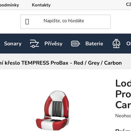
C
podmínky
Kontakty
Sonary
Přívěsy
Baterie
O
ní křeslo TEMPRESS ProBax - Red / Grey / Carbon
Lo
Pro
Ca
Průměr
Neoho
hodnoc