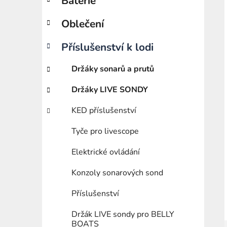
Baterie
í
p
Oblečení
a
n
Příslušenství k lodi
e
l
Držáky sonarů a prutů
Držáky LIVE SONDY
KED příslušenství
Tyče pro livescope
Elektrické ovládání
Konzoly sonarových sond
Příslušenství
Držák LIVE sondy pro BELLY
BOATS