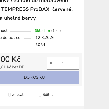
iové sedadlo do motorového
tu
u TEMPRESS ProBAX červené,
a uhelné barvy.
nost
Skladem
(1 ks)
ek.
 doručit do:
12.8.2026
3084
300 Kč
,61 Kč bez DPH
 cena:
DO KOŠÍKU
Zeptat se
Sdílet