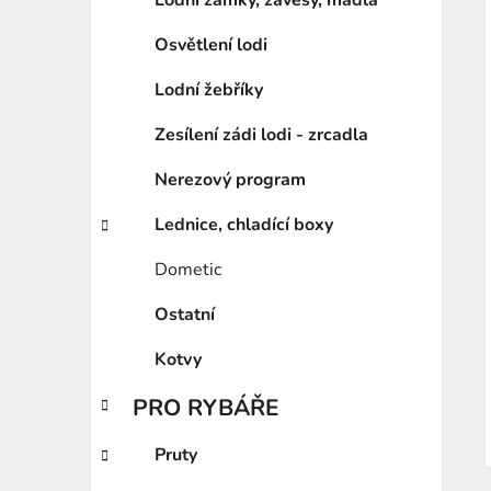
Lodní zámky, závěsy, madla
Osvětlení lodi
Lodní žebříky
Zesílení zádi lodi - zrcadla
Nerezový program
Lednice, chladící boxy
Dometic
Ostatní
Kotvy
PRO RYBÁŘE
Pruty