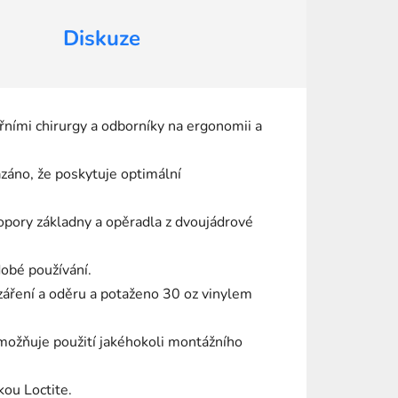
Diskuze
ními chirurgy a odborníky na ergonomii a
ázáno, že poskytuje optimální
pory základny a opěradla z dvoujádrové
dobé používání.
záření a oděru a potaženo 30 oz vinylem
umožňuje použití jakéhokoli montážního
kou Loctite.