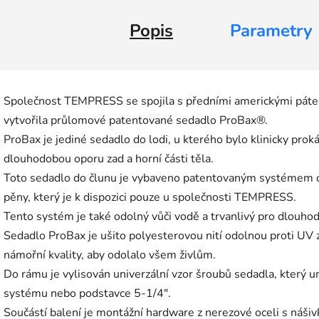
Popis
Parametry
Společnost TEMPRESS se spojila s předními americkými páteř
vytvořila průlomové patentované sedadlo ProBax®.
ProBax je jediné sedadlo do lodi, u kterého bylo klinicky prok
dlouhodobou oporu zad a horní části těla.
Toto sedadlo do člunu je vybaveno patentovaným systémem o
pěny, který je k dispozici pouze u společnosti TEMPRESS.
Tento systém je také odolný vůči vodě a trvanlivý pro dlouho
Sedadlo ProBax je ušito polyesterovou nití odolnou proti UV 
námořní kvality, aby odolalo všem živlům.
Do rámu je vylisován univerzální vzor šroubů sedadla, který 
systému nebo podstavce 5-1/4".
Součástí balení je montážní hardware z nerezové oceli s nášiv