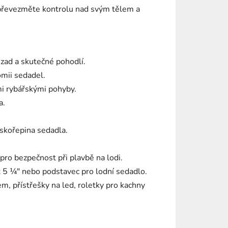
 převezměte kontrolu nad svým tělem a
 zad a skutečné pohodlí.
omii sedadel.
i rybářskými pohyby.
a.
 skořepina sedadla.
ro bezpečnost při plavbě na lodi.
x 5 ¼" nebo podstavec pro lodní sedadlo.
m, přístřešky na led, roletky pro kachny