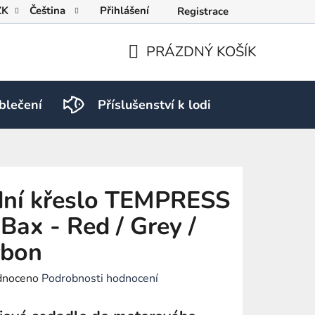
ZK
Čeština
Přihlášení
Registrace
PRÁZDNÝ KOŠÍK
NÁKUPNÍ
KOŠÍK
blečení
Příslušenství k lodi
PRO RY
dní křeslo TEMPRESS
Bax - Red / Grey /
rbon
né
dnoceno
Podrobnosti hodnocení
ení