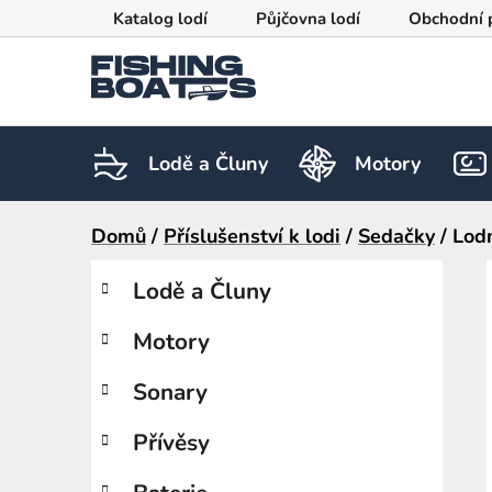
Přejít
Katalog lodí
Půjčovna lodí
Obchodní 
na
obsah
Lodě a Čluny
Motory
Domů
/
Příslušenství k lodi
/
Sedačky
/
Lod
P
K
Přeskočit
Lodě a Čluny
a
kategorie
o
t
s
Motory
e
t
g
r
o
Sonary
a
r
i
n
Přívěsy
e
n