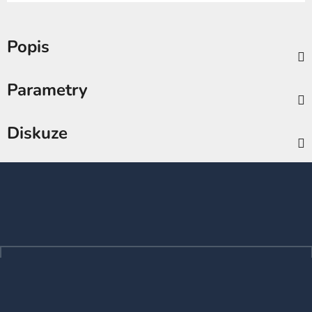
Popis
Parametry
Diskuze
Z
á
p
a
t
í