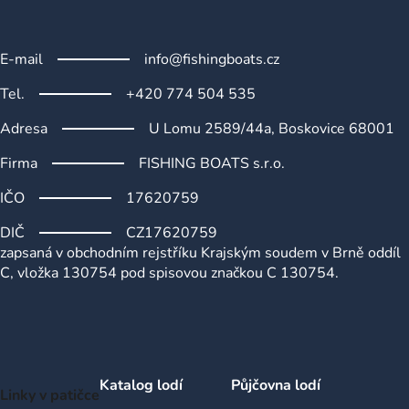
E-mail
info@fishingboats.cz
Tel.
+420 774 504 535
Adresa
U Lomu 2589/44a, Boskovice 68001
Firma
FISHING BOATS s.r.o.
IČO
17620759
DIČ
CZ17620759
zapsaná v obchodním rejstříku Krajským soudem v Brně oddíl
C, vložka 130754 pod spisovou značkou C 130754.
Katalog lodí
Půjčovna lodí
Linky v patičce