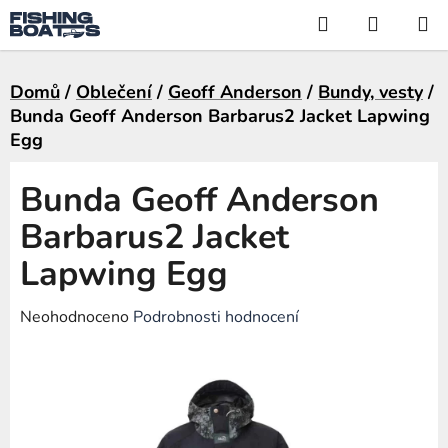
Přejít
Hledat
NÁKUP
na
KOŠÍK
obsah
Domů
/
Oblečení
/
Geoff Anderson
/
Bundy, vesty
/
Bunda Geoff Anderson Barbarus2 Jacket Lapwing
Egg
Bunda Geoff Anderson
Barbarus2 Jacket
Lapwing Egg
Průměrné
Neohodnoceno
Podrobnosti hodnocení
hodnocení
produktu
je
0,0