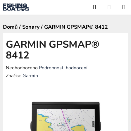
Přejít
Hledat
NÁKUP
na
KOŠÍK
obsah
Domů
/
Sonary
/
GARMIN GPSMAP® 8412
GARMIN GPSMAP®
8412
Průměrné
Neohodnoceno
Podrobnosti hodnocení
hodnocení
Značka:
Garmin
produktu
je
0,0
z
5
hvězdiček.