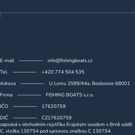
a
t
í
E-mail
info@fishingboats.cz
Tel.
+420 774 504 535
Adresa
U Lomu 2589/44a, Boskovice 68001
Firma
FISHING BOATS s.r.o.
IČO
17620759
DIČ
CZ17620759
zapsaná v obchodním rejstříku Krajským soudem v Brně oddíl
C, vložka 130754 pod spisovou značkou C 130754.