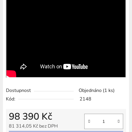
Dostupnost
Objednáno
(1 ks)
Kód:
2148
98 390 Kč
81 314,05 Kč bez DPH