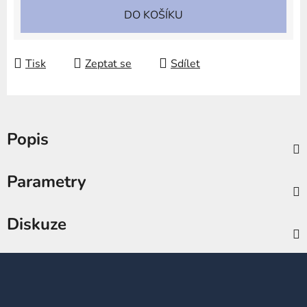
Měrná cena:
DO KOŠÍKU
Tisk
Zeptat se
Sdílet
Popis
Parametry
Diskuze
Z
á
p