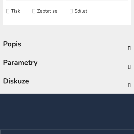
Tisk
Zeptat se
Sdílet
Popis
Parametry
Diskuze
Z
á
p
a
t