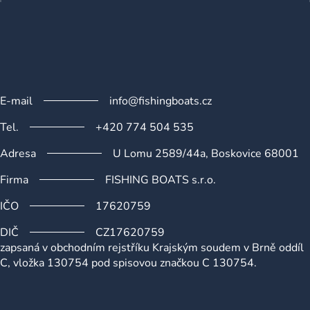
í
E-mail
info@fishingboats.cz
Tel.
+420 774 504 535
Adresa
U Lomu 2589/44a, Boskovice 68001
Firma
FISHING BOATS s.r.o.
IČO
17620759
DIČ
CZ17620759
zapsaná v obchodním rejstříku Krajským soudem v Brně oddíl
C, vložka 130754 pod spisovou značkou C 130754.