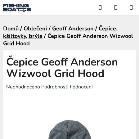
Přejít
Hledat
NÁKUP
na
KOŠÍK
obsah
Domů
/
Oblečení
/
Geoff Anderson
/
Čepice,
kšiltovky, brýle
/
Čepice Geoff Anderson Wizwool
Grid Hood
Čepice Geoff Anderson
Wizwool Grid Hood
Průměrné
Neohodnoceno
Podrobnosti hodnocení
hodnocení
produktu
je
0,0
z
5