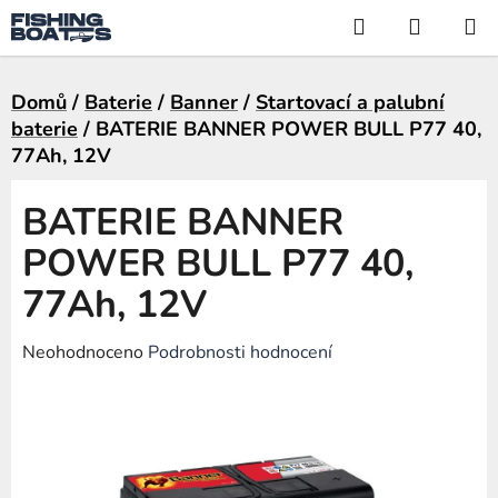
Přejít
Hledat
NÁKUP
na
KOŠÍK
obsah
Domů
/
Baterie
/
Banner
/
Startovací a palubní
baterie
/
BATERIE BANNER POWER BULL P77 40,
77Ah, 12V
BATERIE BANNER
POWER BULL P77 40,
77Ah, 12V
Průměrné
Neohodnoceno
Podrobnosti hodnocení
hodnocení
produktu
je
0,0