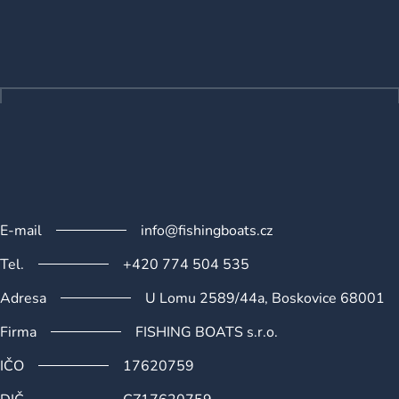
á
p
a
t
í
E-mail
info@fishingboats.cz
Tel.
+420 774 504 535
Adresa
U Lomu 2589/44a, Boskovice 68001
Firma
FISHING BOATS s.r.o.
IČO
17620759