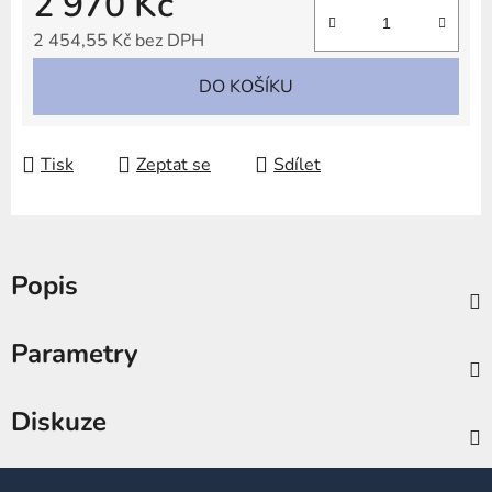
2 970 Kč
2 454,55 Kč bez DPH
Měrná cena:
DO KOŠÍKU
Tisk
Zeptat se
Sdílet
Popis
Parametry
Diskuze
Z