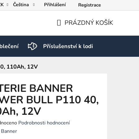
ZK
Čeština
Přihlášení
Registrace
PRÁZDNÝ KOŠÍK
NÁKUPNÍ
KOŠÍK
blečení
Příslušenství k lodi
PRO RY
, 110Ah, 12V
TERIE BANNER
WER BULL P110 40,
0Ah, 12V
né
dnoceno
Podrobnosti hodnocení
ení
:
Banner