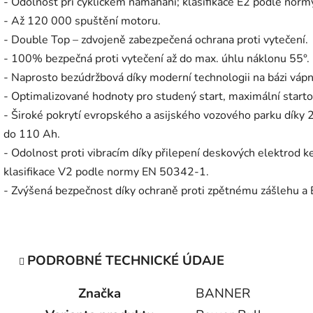
- Odolnost při cyklickém namáhání; klasifikace E2 podle nor
- Až 120 000 spuštění motoru.
- Double Top – zdvojeně zabezpečená ochrana proti vytečení.
- 100% bezpečná proti vytečení až do max. úhlu náklonu 55°.
- Naprosto bezúdržbová díky moderní technologii na bázi vápn
- Optimalizované hodnoty pro studený start, maximální startov
- Široké pokrytí evropského a asijského vozového parku díky 
do 110 Ah.
- Odolnost proti vibracím díky přilepení deskových elektrod 
klasifikace V2 podle normy EN 50342-1.
- Zvýšená bezpečnost díky ochraně proti zpětnému zášlehu a 
PODROBNÉ TECHNICKÉ ÚDAJE
Značka
BANNER