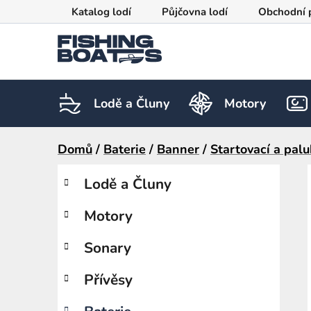
Přejít
Katalog lodí
Půjčovna lodí
Obchodní 
na
obsah
Lodě a Čluny
Motory
Domů
/
Baterie
/
Banner
/
Startovací a palu
P
K
Přeskočit
Lodě a Čluny
a
kategorie
o
t
s
Motory
e
t
g
r
o
Sonary
a
r
i
n
Přívěsy
e
n