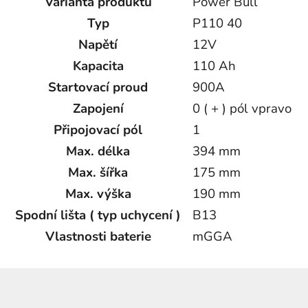
Varianta produktu
Power Bull
Typ
P110 40
Napětí
12V
Kapacita
110 Ah
Startovací proud
900A
Zapojení
0 ( + ) pól vpravo
Připojovací pól
1
Max. délka
394 mm
Max. šířka
175 mm
Max. výška
190 mm
Spodní lišta ( typ uchycení )
B13
Vlastnosti baterie
mGGA