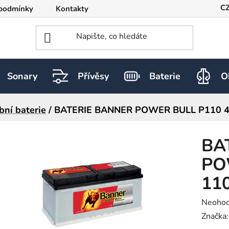
C
podmínky
Kontakty
Sonary
Přívěsy
Baterie
O
bní baterie
/
BATERIE BANNER POWER BULL P110 40
BA
PO
11
Průměr
Neoho
hodnoc
Značka