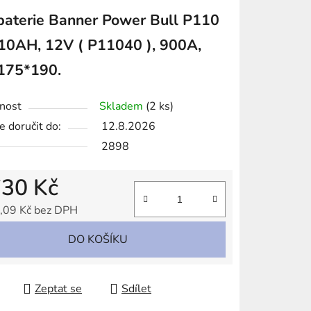
tu
baterie Banner Power Bull P110
10AH, 12V ( P11040 ), 900A,
175*190.
ek.
nost
Skladem
(2 ks)
 doručit do:
12.8.2026
2898
730 Kč
,09 Kč bez DPH
 cena:
DO KOŠÍKU
Zeptat se
Sdílet