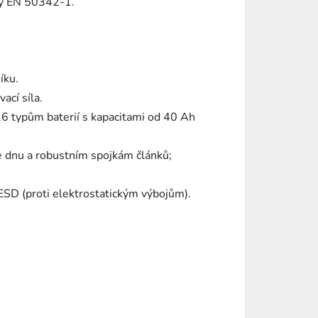
my EN 50342-1.
íku.
ací síla.
26 typům baterií s kapacitami od 40 Ah
ke dnu a robustním spojkám článků;
ESD (proti elektrostatickým výbojům).