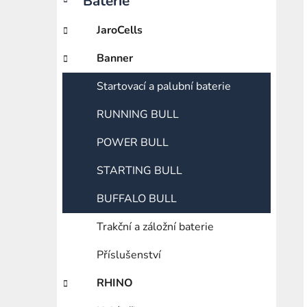
Baterie
í
p
JaroCells
a
n
Banner
e
Startovací a palubní baterie
l
RUNNING BULL
POWER BULL
STARTING BULL
BUFFALO BULL
Trakční a záložní baterie
Příslušenství
RHINO