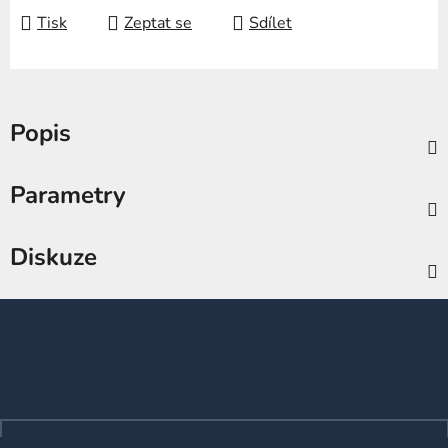
Tisk
Zeptat se
Sdílet
Popis
Parametry
Diskuze
Z
á
p
a
t
í