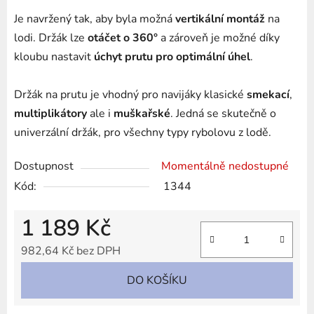
Je navržený tak, aby byla možná
vertikální montáž
na
lodi. Držák lze
otáčet o 360°
a zároveň je možné díky
kloubu nastavit
úchyt prutu pro optimální úhel
.
Držák na prutu je vhodný pro navijáky klasické
smekací
,
multiplikátory
ale i
muškařské
. Jedná se skutečně o
univerzální držák, pro všechny typy rybolovu z lodě.
Dostupnost
Momentálně nedostupné
Kód:
1344
1 189 Kč
982,64 Kč bez DPH
Měrná cena:
DO KOŠÍKU