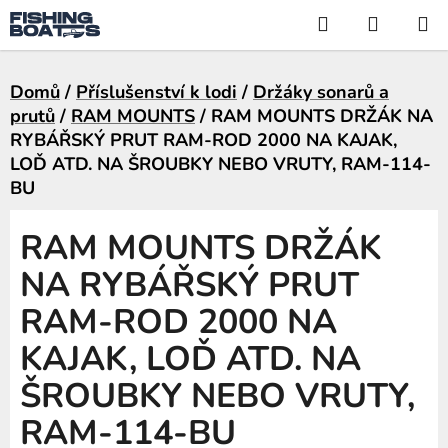
Přejít
Hledat
NÁKUP
na
KOŠÍK
obsah
Domů
/
Příslušenství k lodi
/
Držáky sonarů a
prutů
/
RAM MOUNTS
/
RAM MOUNTS DRŽÁK NA
RYBÁŘSKÝ PRUT RAM-ROD 2000 NA KAJAK,
LOĎ ATD. NA ŠROUBKY NEBO VRUTY, RAM-114-
BU
RAM MOUNTS DRŽÁK
NA RYBÁŘSKÝ PRUT
RAM-ROD 2000 NA
KAJAK, LOĎ ATD. NA
ŠROUBKY NEBO VRUTY,
RAM-114-BU