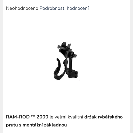
Průměrné
Neohodnoceno
Podrobnosti hodnocení
hodnocení
produktu
je
0,0
z
5
hvězdiček.
RAM-ROD ™ 2000
je velmi kvalitní
držák rybářského
prutu s montážní základnou