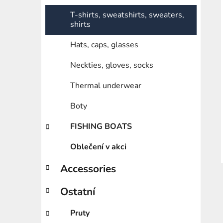
T-shirts, sweatshirts, sweaters,
shirts
Hats, caps, glasses
Neckties, gloves, socks
Thermal underwear
Boty
FISHING BOATS
Oblečení v akci
Accessories
Ostatní
Pruty