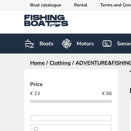
Skip
Boat catalogue
Rental
Terms and Con
to
content
Boats
Motors
Sona
Home
/
Clothing
/
ADVENTURE&FISHIN
S
i
Price
d
€
23
€
66
e
b
a
r