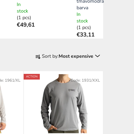
tmavomodrá
In
barva
stock
In
(1 pcs)
stock
€49,61
(1 pcs)
€33,11
P
Sort by:
Most expensive
r
o
d
ACTION
de:
1961/XL
Code:
1931/XXL
u
c
t
s
o
r
t