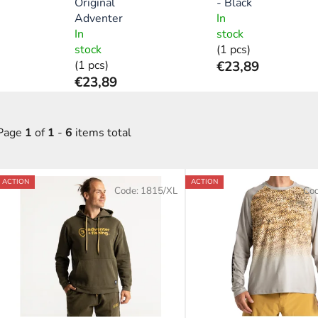
Original
- Black
Adventer
In
In
stock
stock
(1 pcs)
(1 pcs)
€23,89
€23,89
Page
1
of
1
-
6
items total
L
ACTION
ACTION
Code:
1815/XL
Co
s
t
o
f
p
r