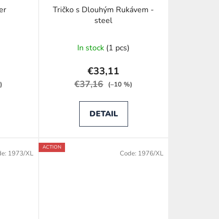
i
er
Tričko s Dlouhým Rukávem -
n
steel
g
In stock
(1 pcs)
€33,11
€37,16
)
(–10 %)
DETAIL
ACTION
de:
1973/XL
Code:
1976/XL