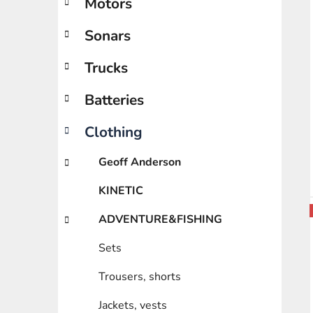
Motors
e
g
o
Sonars
r
i
Trucks
e
s
Batteries
Clothing
Geoff Anderson
KINETIC
ADVENTURE&FISHING
Sets
Trousers, shorts
Jackets, vests