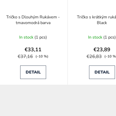
Tričko s Dlouhým Rukávem -
Tričko s krátkým ruk
tmavomodrá barva
Black
In stock
(1 pcs)
In stock
(1 pcs)
€33,11
€23,89
€37,16
€26,83
(–10 %)
(–10 %
DETAIL
DETAIL
L
i
s
t
i