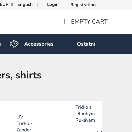
EUR
English
Login
Registration
EMPTY CART
SHOPPING
CART
g
Accessories
Ostatní
rs, shirts
Tričko s
Dlouhým
UV
Rukávem
Tričko -
-
Zander