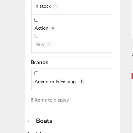
In stock
6
Action
6
New
0
Brands
i
Adventer & Fishing
6
6
items to display
C
Skip
Boats
a
categories
t