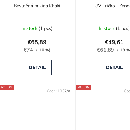
o
Bavlněná mikina Khaki
UV Tričko - Zand
d
u
c
In stock
(1 pcs)
In stock
(1 pcs)
t
s
€65,89
€49,61
€74
€61,89
(–10 %)
(–19 %
DETAIL
DETAIL
ACTION
ACTION
Code:
1937/XL
Co