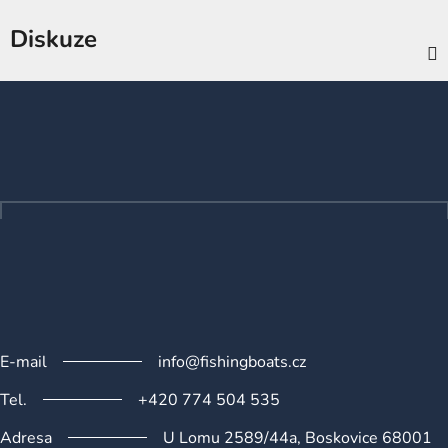
Diskuze
Z
á
p
a
t
í
E-mail
info@fishingboats.cz
Tel.
+420 774 504 535
Adresa
U Lomu 2589/44a, Boskovice 68001