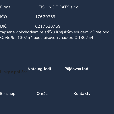
Firma
FISHING BOATS s.r.o.
IČO
17620759
DIČ
CZ17620759
zapsaná v obchodním rejstříku Krajským soudem v Brně oddíl
C, vložka 130754 pod spisovou značkou C 130754.
Katalog lodí
Půjčovna lodí
Linky v patičce
E - shop
O nás
Kontakty