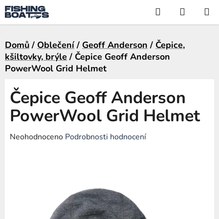
Přejít
Hledat
NÁKUP
na
KOŠÍK
obsah
Domů
/
Oblečení
/
Geoff Anderson
/
Čepice,
kšiltovky, brýle
/
Čepice Geoff Anderson
PowerWool Grid Helmet
Čepice Geoff Anderson
PowerWool Grid Helmet
Průměrné
Neohodnoceno
Podrobnosti hodnocení
hodnocení
produktu
je
0,0
z
5